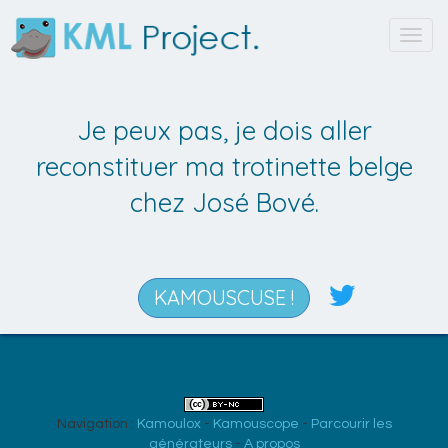
Toggl
navig
Je peux pas, je dois aller
reconstituer ma trotinette belge
chez José Bové.
KAMOUSCUSE !
Navigation :
Kamoulox
-
Kamouscope
-
Parcourir les
générateurs
-
A propos