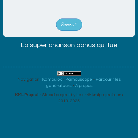
Encore ?
La super chanson bonus qui tue
Navigation :
Kamoulox
-
Kamouscope
-
Parcourir les
générateurs
-
A propos
KML Project
- Stupid project by Lex - © kmlproject.com
2013-2025