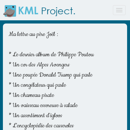
Toggl
navig
Ma lettre au père Joël :
* Le dernier album de Philippe Poutou
* Un cor des Alpes Avengers
* Une poupée Donald Trump qui parle
* Un congélateur qui parle
* Un chameau pirate
* Un vaisseau essoreuse à salade
* Un assortiment d'igloos
* L'encyclopédie des casseroles