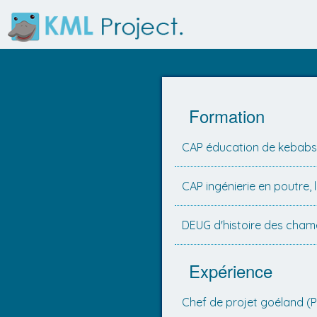
Formation
CAP éducation de kebabs,
CAP ingénierie en poutre, l
DEUG d'histoire des cham
Expérience
Chef de projet goéland (P