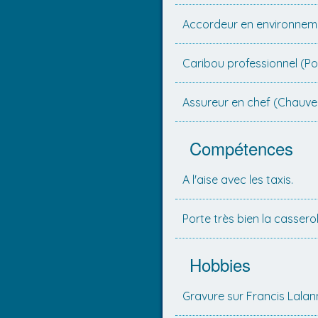
Accordeur en environnem
Caribou professionnel (Po
Assureur en chef (Chauve-
Compétences
A l'aise avec les taxis.
Porte très bien la casserol
Hobbies
Gravure sur Francis Lalan