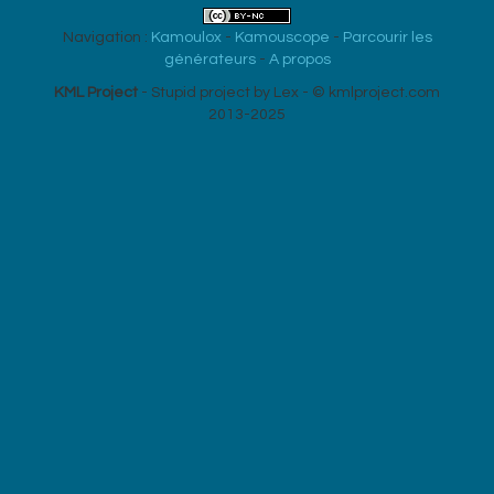
Navigation :
Kamoulox
-
Kamouscope
-
Parcourir les
générateurs
-
A propos
KML Project
- Stupid project by Lex - © kmlproject.com
2013-2025